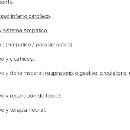
iento
.
st infarto cardíaco
.
sistema simpático.
omo
(simpático / parasimpático)
o y cicatrices
.
o y dolor visceral:
respiratorio
,
digestivo
,
circulatorio
,
o y reparación de tejidos
.
o y terapia neural.