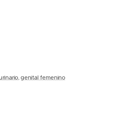
urinario
,
genital femenino