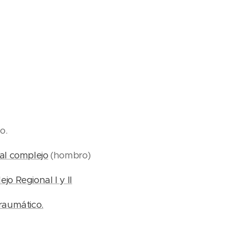
o.
al complejo
(hombro)
o Regional I y II
raumático.