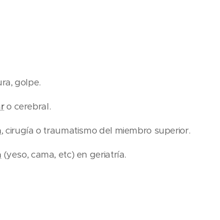
ra, golpe.
r
o cerebral.
n
, cirugía o traumatismo del miembro superior.
n
(yeso, cama, etc) en geriatría.