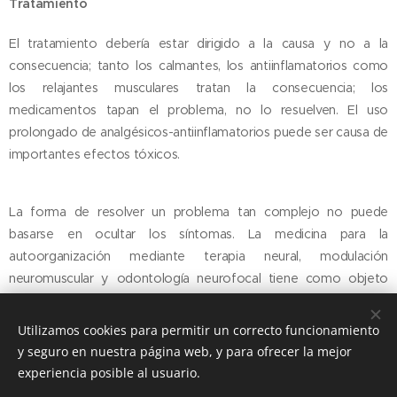
Tratamiento
El tratamiento debería estar dirigido a la causa y no a la
consecuencia; tanto los calmantes, los antiinflamatorios como
los relajantes musculares tratan la consecuencia; los
medicamentos tapan el problema, no lo resuelven. El uso
prolongado de analgésicos-antiinflamatorios puede ser causa de
importantes efectos tóxicos.
La forma de resolver un problema tan complejo no puede
basarse en ocultar los síntomas. La medicina para la
autoorganización mediante terapia neural, modulación
neuromuscular y odontología neurofocal tiene como objeto
resolver la causa.
Utilizamos cookies para permitir un correcto funcionamiento
y seguro en nuestra página web, y para ofrecer la mejor
experiencia posible al usuario.
© 2016
Clínica Olmo Angel Van Deyzen Valencia
, todos los