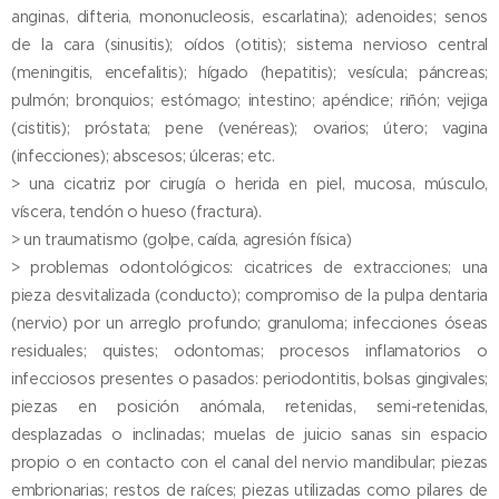
anginas, difteria, mononucleosis, escarlatina); adenoides; senos
de la cara (sinusitis); oídos (otitis); sistema nervioso central
(meningitis, encefalitis); hígado (hepatitis); vesícula; páncreas;
pulmón; bronquios; estómago; intestino; apéndice; riñón; vejiga
(cistitis); próstata; pene (venéreas); ovarios; útero; vagina
(infecciones); abscesos; úlceras; etc.
> una cicatriz por cirugía o herida en piel, mucosa, músculo,
víscera, tendón o hueso (fractura).
> un traumatismo (golpe, caída, agresión física)
> problemas odontológicos: cicatrices de extracciones; una
pieza desvitalizada (conducto); compromiso de la pulpa dentaria
(nervio) por un arreglo profundo; granuloma; infecciones óseas
residuales; quistes; odontomas; procesos inflamatorios o
infecciosos presentes o pasados: periodontitis, bolsas gingivales;
piezas en posición anómala, retenidas, semi-retenidas,
desplazadas o inclinadas; muelas de juicio sanas sin espacio
propio o en contacto con el canal del nervio mandibular; piezas
embrionarias; restos de raíces; piezas utilizadas como pilares de