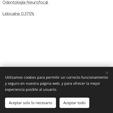
Odontología Neurofocal.
Lidocaína 0.375%
Utilizamos cookies para permitir un correcto funcionamiento
y seguro en nuestra página web, y para ofrecer la mejor
experiencia posible al usuario.
© 2016
Clínica Olmo Angel Van Deyzen Valencia
, todos los
derechos reservados
Aceptar solo lo necesario
Aceptar todo
Creado con
Webnode
Cookies