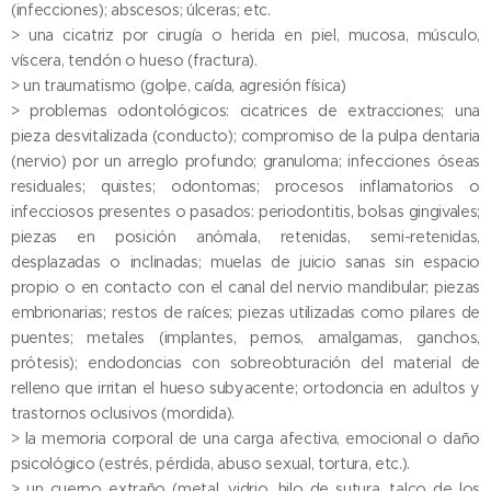
(infecciones); abscesos; úlceras; etc.
> una cicatriz por cirugía o herida en piel, mucosa, músculo,
víscera, tendón o hueso (fractura).
> un traumatismo (golpe, caída, agresión física)
> problemas odontológicos: cicatrices de extracciones; una
pieza desvitalizada (conducto); compromiso de la pulpa dentaria
(nervio) por un arreglo profundo; granuloma; infecciones óseas
residuales; quistes; odontomas; procesos inflamatorios o
infecciosos presentes o pasados: periodontitis, bolsas gingivales;
piezas en posición anómala, retenidas, semi-retenidas,
desplazadas o inclinadas; muelas de juicio sanas sin espacio
propio o en contacto con el canal del nervio mandibular; piezas
embrionarias; restos de raíces; piezas utilizadas como pilares de
puentes; metales (implantes, pernos, amalgamas, ganchos,
prótesis); endodoncias con sobreobturación del material de
relleno que irritan el hueso subyacente; ortodoncia en adultos y
trastornos oclusivos (mordida).
> la memoria corporal de una carga afectiva, emocional o daño
psicológico (estrés, pérdida, abuso sexual, tortura, etc.).
> un cuerpo extraño (metal, vidrio, hilo de sutura, talco de los