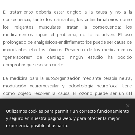
El tratamiento debería estar dirigido a la causa y no a la
consecuencia; tanto los calmantes, los antiinflamatorios como
los relajantes musculares tratan la consecuencia; los
medicamentos tapan el problema, no lo resuelven. El uso
prolongado de analgésicos-antiinflamatorios puede ser causa de
importantes efectos tóxicos. Respecto de los medicamentos
"generadores" de cartílago, ningún estudio ha podido
comprobar que eso sea cierto.
La medicina para la autoorganización mediante terapia neural,
modulación neuromuscular y odontología neurofocal tiene
como objeto resolver la causa. El ozono puede ser un útil
complemento terapéutico.
Utilizamos cookies para permitir un correcto funcionamiento
y seguro en nuestra página web, y para ofrecer la mejor
experiencia posible al usuario.
© 2016
Clínica Olmo Angel Van Deyzen Valencia
, todos los