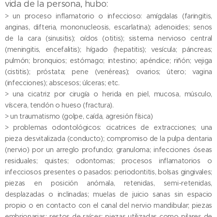
vida de la persona, hubo:
> un proceso inflamatorio o infeccioso: amígdalas (faringitis,
anginas, difteria, mononucleosis, escarlatina); adenoides; senos
de la cara (sinusitis); oídos (otitis); sistema nervioso central
(meningitis, encefalitis); hígado (hepatitis); vesícula; páncreas;
pulmón; bronquios; estómago; intestino; apéndice; riñón; vejiga
(cistitis); próstata; pene (venéreas); ovarios; útero; vagina
(infecciones); abscesos; úlceras; etc.
> una cicatriz por cirugía o herida en piel, mucosa, músculo,
víscera, tendón o hueso (fractura).
> un traumatismo (golpe, caída, agresión física)
> problemas odontológicos: cicatrices de extracciones; una
pieza desvitalizada (conducto); compromiso de la pulpa dentaria
(nervio) por un arreglo profundo; granuloma; infecciones óseas
residuales; quistes; odontomas; procesos inflamatorios o
infecciosos presentes o pasados: periodontitis, bolsas gingivales;
piezas en posición anómala, retenidas, semi-retenidas,
desplazadas o inclinadas; muelas de juicio sanas sin espacio
propio o en contacto con el canal del nervio mandibular; piezas
embrionarias; restos de raíces; piezas utilizadas como pilares de