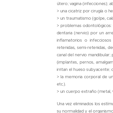
útero; vagina (infecciones); a
> una cicatriz por cirugía o 
> un traumatismo (golpe, caída
> problemas odontológicos: c
dentaria (nervio) por un ar
inflamatorios o infecciosos
retenidas, semi-retenidas, d
canal del nervio mandibular; 
(implantes, pernos, amalgam
irritan el hueso subyacente; 
> la memoria corporal de una
etc.).
> un cuerpo extraño (metal, vi
Una vez eliminados los estím
su normalidad y el organismo