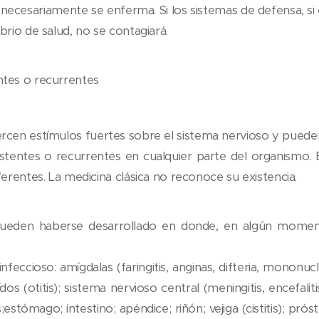
 necesariamente se enferma. Si los sistemas de defensa, si 
brio de salud, no se contagiará.
ntes o recurrentes
rcen estímulos fuertes sobre el sistema nervioso y pueden
stentes o recurrentes en cualquier parte del organismo
ferentes. La medicina clásica no reconoce su existencia.
ueden haberse desarrollado en donde, en algún moment
feccioso: amígdalas (faringitis, anginas, difteria, mononucl
ídos (otitis); sistema nervioso central (meningitis, encefalitis
stómago; intestino; apéndice; riñón; vejiga (cistitis); próst