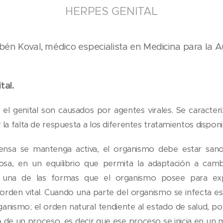
HERPES GENITAL
ubén Koval, médico especialista en Medicina para la 
tal.
el genital son causados por agentes virales. Se caracteri
la falta de respuesta a los diferentes tratamientos disponi
ensa se mantenga activa, el organismo debe estar san
sa, en un equilibrio que permita la adaptación a camb
s una de las formas que el organismo posee para expr
 orden vital. Cuando una parte del organismo se infecta e
anismo; el orden natural tendiente al estado de salud, po
o de un proceso, es decir que ese proceso se inicia en un