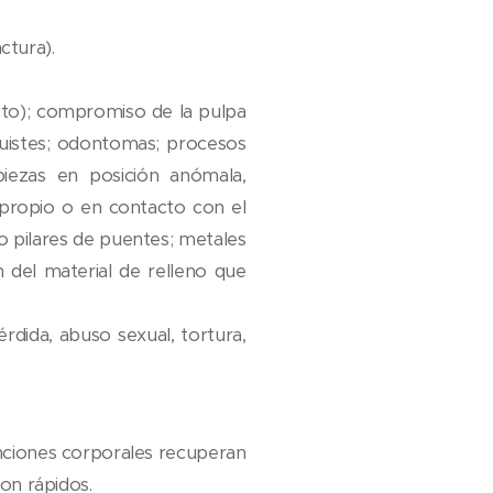
actura).
ucto); compromiso de la pulpa
quistes; odontomas; procesos
 piezas en posición anómala,
o propio o en contacto con el
mo pilares de puentes; metales
 del material de relleno que
rdida, abuso sexual, tortura,
unciones corporales recuperan
on rápidos.