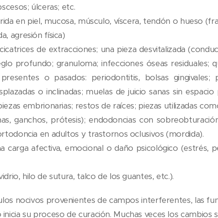
bscesos; úlceras; etc.
herida en piel, mucosa, músculo, víscera, tendón o hueso (fr
, agresión física)
icatrices de extracciones; una pieza desvitalizada (cond
reglo profundo; granuloma; infecciones óseas residuales; 
 presentes o pasados: periodontitis, bolsas gingivales;
esplazadas o inclinadas; muelas de juicio sanas sin espaci
piezas embrionarias; restos de raíces; piezas utilizadas co
as, ganchos, prótesis); endodoncias con sobreobturación
ortodoncia en adultos y trastornos oclusivos (mordida).
 carga afectiva, emocional o daño psicológico (estrés, pé
drio, hilo de sutura, talco de los guantes, etc.).
ulos nocivos provenientes de campos interferentes, las f
 inicia su proceso de curación. Muchas veces los cambios s