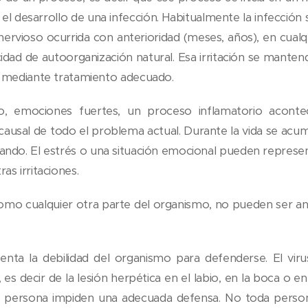
 el desarrollo de una infección. Habitualmente la infección
 nervioso ocurrida con anterioridad (meses, años), en cual
acidad de autoorganización natural. Esa irritación se mante
a mediante tratamiento adecuado.
mo, emociones fuertes, un proceso inflamatorio acont
al y causal de todo el problema actual. Durante la vida se acum
ando. El estrés o una situación emocional pueden represe
s irritaciones.
 como cualquier otra parte del organismo, no pueden ser 
enta la debilidad del organismo para defenderse. El vir
 es decir de la lesión herpética en el labio, en la boca o en
a persona impiden una adecuada defensa. No toda person