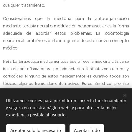
cualquier tratamiento.
Consideramos que la medicina para la autoorganización
mediante terapia neural o modulación neuromuscular es la forma
adecuada de abordar estos problemas. La odontología
neurofocal también es parte integrante de este nuevo concepto
médico.
La terapéutica medicamentosa que ofrece la medicina clásica se
Nota:
basa en: antiinflamatorios tipo indometacina, fenilbutazona u otros y
corticoides. Ninguno de estos medicamentos es curativo, todos son
tóxicos, algunos tremendamente nocivos. Es común el compromiso
digestivo y renal con el uso de estos fármacos.
Utilizamos cookies para permitir un correcto funcionamiento
y seguro en nuestra página web, y para ofrecer la mejor
experiencia posible al usuario.
© 2016
Clínica Olmo Angel Van Deyzen Valencia
, todos los
derechos reservados
Aceptar solo lo necesario
Aceptar todo