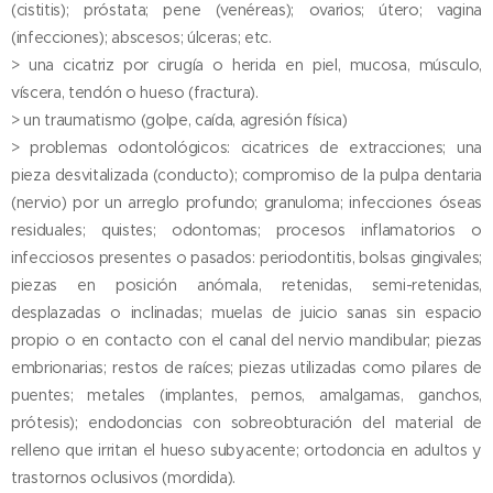
(cistitis); próstata; pene (venéreas); ovarios; útero; vagina
(infecciones); abscesos; úlceras; etc.
> una cicatriz por cirugía o herida en piel, mucosa, músculo,
víscera, tendón o hueso (fractura).
> un traumatismo (golpe, caída, agresión física)
> problemas odontológicos: cicatrices de extracciones; una
pieza desvitalizada (conducto); compromiso de la pulpa dentaria
(nervio) por un arreglo profundo; granuloma; infecciones óseas
residuales; quistes; odontomas; procesos inflamatorios o
infecciosos presentes o pasados: periodontitis, bolsas gingivales;
piezas en posición anómala, retenidas, semi-retenidas,
desplazadas o inclinadas; muelas de juicio sanas sin espacio
propio o en contacto con el canal del nervio mandibular; piezas
embrionarias; restos de raíces; piezas utilizadas como pilares de
puentes; metales (implantes, pernos, amalgamas, ganchos,
prótesis); endodoncias con sobreobturación del material de
relleno que irritan el hueso subyacente; ortodoncia en adultos y
trastornos oclusivos (mordida).