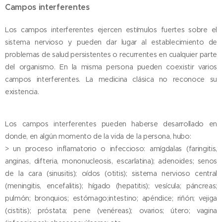
Campos interferentes
Los campos interferentes ejercen estímulos fuertes sobre el
sistema nervioso y pueden dar lugar al establecimiento de
problemas de salud persistentes o recurrentes en cualquier parte
del organismo. En la misma persona pueden coexistir varios
campos interferentes. La medicina clásica no reconoce su
existencia.
Los campos interferentes pueden haberse desarrollado en
donde, en algún momento de la vida de la persona, hubo:
> un proceso inflamatorio o infeccioso: amígdalas (faringitis,
anginas, difteria, mononucleosis, escarlatina); adenoides; senos
de la cara (sinusitis); oídos (otitis); sistema nervioso central
(meningitis, encefalitis); hígado (hepatitis); vesícula; páncreas;
pulmón; bronquios; estómago;intestino; apéndice; riñón; vejiga
(cistitis); próstata; pene (venéreas); ovarios; útero; vagina