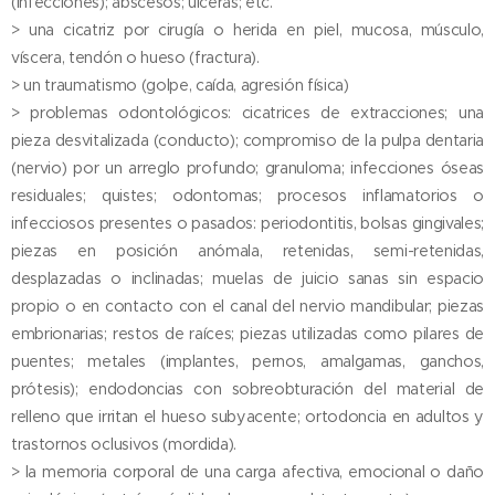
(infecciones); abscesos; úlceras; etc.
> una cicatriz por cirugía o herida en piel, mucosa, músculo,
víscera, tendón o hueso (fractura).
> un traumatismo (golpe, caída, agresión física)
> problemas odontológicos: cicatrices de extracciones; una
pieza desvitalizada (conducto); compromiso de la pulpa dentaria
(nervio) por un arreglo profundo; granuloma; infecciones óseas
residuales; quistes; odontomas; procesos inflamatorios o
infecciosos presentes o pasados: periodontitis, bolsas gingivales;
piezas en posición anómala, retenidas, semi-retenidas,
desplazadas o inclinadas; muelas de juicio sanas sin espacio
propio o en contacto con el canal del nervio mandibular; piezas
embrionarias; restos de raíces; piezas utilizadas como pilares de
puentes; metales (implantes, pernos, amalgamas, ganchos,
prótesis); endodoncias con sobreobturación del material de
relleno que irritan el hueso subyacente; ortodoncia en adultos y
trastornos oclusivos (mordida).
> la memoria corporal de una carga afectiva, emocional o daño