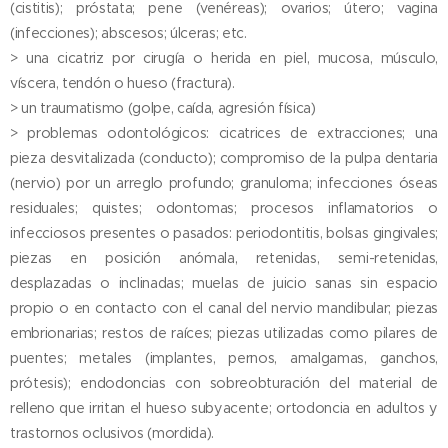
(cistitis); próstata; pene (venéreas); ovarios; útero; vagina
(infecciones); abscesos; úlceras; etc.
> una cicatriz por cirugía o herida en piel, mucosa, músculo,
víscera, tendón o hueso (fractura).
> un traumatismo (golpe, caída, agresión física)
> problemas odontológicos: cicatrices de extracciones; una
pieza desvitalizada (conducto); compromiso de la pulpa dentaria
(nervio) por un arreglo profundo; granuloma; infecciones óseas
residuales; quistes; odontomas; procesos inflamatorios o
infecciosos presentes o pasados: periodontitis, bolsas gingivales;
piezas en posición anómala, retenidas, semi-retenidas,
desplazadas o inclinadas; muelas de juicio sanas sin espacio
propio o en contacto con el canal del nervio mandibular; piezas
embrionarias; restos de raíces; piezas utilizadas como pilares de
puentes; metales (implantes, pernos, amalgamas, ganchos,
prótesis); endodoncias con sobreobturación del material de
relleno que irritan el hueso subyacente; ortodoncia en adultos y
trastornos oclusivos (mordida).