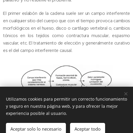
paliativo y no resuelve el problema.
El primer eslabón de la cadena suele ser un campo interferente
en cualquier sitio del cuerpo que con el tiempo provoca cambios
morfológicos en el hueso, disco o cartílago vertebral o, cambios
tónicos en los tejidos como contractura muscular, espasmo
vascular, etc. El tratamiento de elección y generalmente curativo
es el del campo interferente causal.
Utilizamos cookies para permitir un correcto funcionamiento
y seguro en nuestra página web, y para ofrecer la mejor
experiencia posible al usuario.
© 2016
Clínica Olmo Angel Van Deyzen Valencia
, todos los
derechos reservados
Aceptar solo lo necesario
Aceptar todo
Creado con
Webnode
Cookies