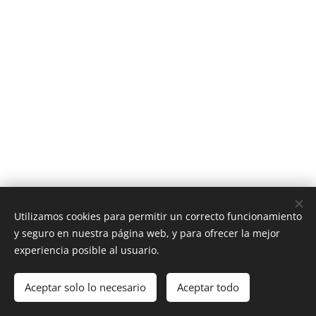
Utilizamos cookies para permitir un correcto funcionamiento
y seguro en nuestra página web, y para ofrecer la mejor
experiencia posible al usuario.
© 2016
Clínica Olmo Angel Van Deyzen Valencia
, todos los
derechos reservados
Aceptar solo lo necesario
Aceptar todo
Creado con
Webnode
Cookies