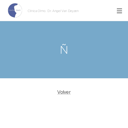
Clínica Olmo
. Dr. Angel Van Deyzen
Ñ
Volver