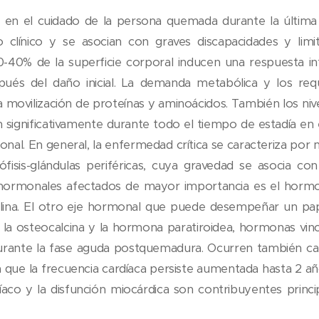
 en el cuidado de la persona quemada durante la última 
 clínico y se asocian con graves discapacidades y limit
-40% de la superficie corporal inducen una respuesta in
ués del daño inicial. La demanda metabólica y los req
 movilización de proteínas y aminoácidos. También los nivel
significativamente durante todo el tiempo de estadía en el
nal. En general, la enfermedad crítica se caracteriza por 
ófisis-glándulas periféricas, cuya gravedad se asocia c
s hormonales afectados de mayor importancia es el hormo
sulina. El otro eje hormonal que puede desempeñar un pap
 la osteocalcina y la hormona paratiroidea, hormonas vin
rante la fase aguda postquemadura. Ocurren también cam
a que la frecuencia cardíaca persiste aumentada hasta 2 a
íaco y la disfunción miocárdica son contribuyentes princi