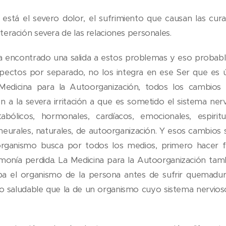
stá el severo dolor, el sufrimiento que causan las curac
 alteración severa de las relaciones personales.
ha encontrado una salida a estos problemas y eso proba
aspectos por separado, no los integra en ese Ser que es ú
edicina para la Autoorganización, todos los cambios 
 a la severa irritación a que es sometido el sistema ner
tabólicos, hormonales, cardíacos, emocionales, espiri
 neurales, naturales, de autoorganización. Y esos cambios 
organismo busca por todos los medios, primero hacer fr
monía perdida. La Medicina para la Autoorganización ta
a el organismo de la persona antes de sufrir quemadur
o saludable que la de un organismo cuyo sistema nervio