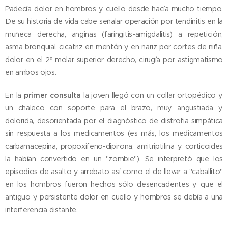
Padecía dolor en hombros y cuello desde hacía mucho tiempo.
De su historia de vida cabe señalar operación por tendinitis en la
muñeca derecha, anginas (faringitis-amigdalitis) a repetición,
asma bronquial, cicatriz en mentón y en nariz por cortes de niña,
dolor en el 2º molar superior derecho, cirugía por astigmatismo
en ambos ojos.
En la
primer consulta
la joven llegó con un collar ortopédico y
un chaleco con soporte para el brazo, muy angustiada y
dolorida, desorientada por el diagnóstico de distrofia simpática
sin respuesta a los medicamentos (es más, los medicamentos
carbamacepina, propoxifeno-dipirona, amitriptilina y corticoides
la habían convertido en un "zombie"). Se interpretó que los
episodios de asalto y arrebato así como el de llevar a "caballito"
en los hombros fueron hechos sólo desencadentes y que el
antiguo y persistente dolor en cuello y hombros se debía a una
interferencia distante.