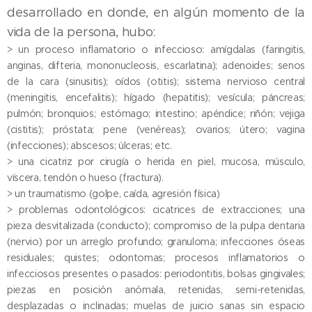
desarrollado en donde, en algún momento de la
vida de la persona, hubo:
> un proceso inflamatorio o infeccioso: amígdalas (faringitis,
anginas, difteria, mononucleosis, escarlatina); adenoides; senos
de la cara (sinusitis); oídos (otitis); sistema nervioso central
(meningitis, encefalitis); hígado (hepatitis); vesícula; páncreas;
pulmón; bronquios; estómago; intestino; apéndice; riñón; vejiga
(cistitis); próstata; pene (venéreas); ovarios; útero; vagina
(infecciones); abscesos; úlceras; etc.
> una cicatriz por cirugía o herida en piel, mucosa, músculo,
víscera, tendón o hueso (fractura).
> un traumatismo (golpe, caída, agresión física)
> problemas odontológicos: cicatrices de extracciones; una
pieza desvitalizada (conducto); compromiso de la pulpa dentaria
(nervio) por un arreglo profundo; granuloma; infecciones óseas
residuales; quistes; odontomas; procesos inflamatorios o
infecciosos presentes o pasados: periodontitis, bolsas gingivales;
piezas en posición anómala, retenidas, semi-retenidas,
desplazadas o inclinadas; muelas de juicio sanas sin espacio