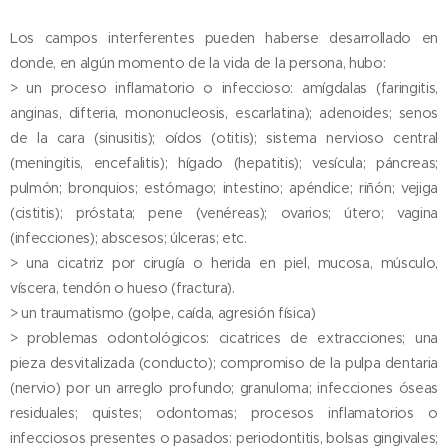
Los campos interferentes pueden haberse desarrollado en
donde, en algún momento de la vida de la persona, hubo:
> un proceso inflamatorio o infeccioso: amígdalas (faringitis,
anginas, difteria, mononucleosis, escarlatina); adenoides; senos
de la cara (sinusitis); oídos (otitis); sistema nervioso central
(meningitis, encefalitis); hígado (hepatitis); vesícula; páncreas;
pulmón; bronquios; estómago; intestino; apéndice; riñón; vejiga
(cistitis); próstata; pene (venéreas); ovarios; útero; vagina
(infecciones); abscesos; úlceras; etc.
> una cicatriz por cirugía o herida en piel, mucosa, músculo,
víscera, tendón o hueso (fractura).
> un traumatismo (golpe, caída, agresión física)
> problemas odontológicos: cicatrices de extracciones; una
pieza desvitalizada (conducto); compromiso de la pulpa dentaria
(nervio) por un arreglo profundo; granuloma; infecciones óseas
residuales; quistes; odontomas; procesos inflamatorios o
infecciosos presentes o pasados: periodontitis, bolsas gingivales;