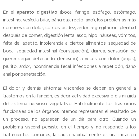
En el
aparato digestivo
(boca, faringe, esófago, estómago,
intestino, vesícula biliar, páncreas, recto, ano), los problemas más
comunes son dolor, cólicos, acidez, ardor, regurgitación, plenitud
después de comer, digestión lenta, asco, hipo, náuseas, vómitos,
falta del apetito, intolerancia a ciertos alimentos, sequedad de
boca, sequedad intestinal (constipación), diarrea, sensación de
querer seguir defecando (tenesmo) a veces con dolor (pujos),
prurito, ardor, incontinencia fecal, infecciones a repetición, daño
anal por penetración.
El dolor y demás síntomas viscerales se deben en general a
trastornos en la función, es decir actividad excesiva o disminuida
del sistema nervioso vegetativo. Habitualmente los trastornos
funcionales de los órganos internos representan el resultado de
un proceso, no aparecen de un día para otro. Cuando un
problema visceral persiste en el tiempo y no responde a los
tratamientos comunes, la causa habitualmente es una irritación