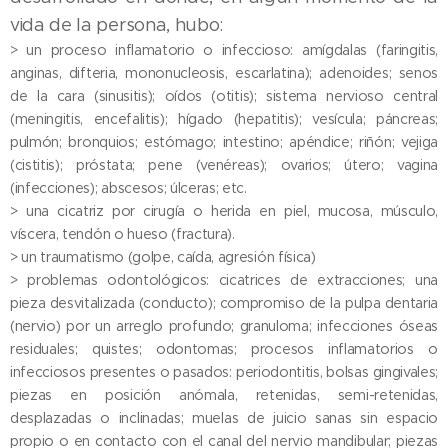
vida de la persona, hubo:
> un proceso inflamatorio o infeccioso: amígdalas (faringitis,
anginas, difteria, mononucleosis, escarlatina); adenoides; senos
de la cara (sinusitis); oídos (otitis); sistema nervioso central
(meningitis, encefalitis); hígado (hepatitis); vesícula; páncreas;
pulmón; bronquios; estómago; intestino; apéndice; riñón; vejiga
(cistitis); próstata; pene (venéreas); ovarios; útero; vagina
(infecciones); abscesos; úlceras; etc.
> una cicatriz por cirugía o herida en piel, mucosa, músculo,
víscera, tendón o hueso (fractura).
> un traumatismo (golpe, caída, agresión física)
> problemas odontológicos: cicatrices de extracciones; una
pieza desvitalizada (conducto); compromiso de la pulpa dentaria
(nervio) por un arreglo profundo; granuloma; infecciones óseas
residuales; quistes; odontomas; procesos inflamatorios o
infecciosos presentes o pasados: periodontitis, bolsas gingivales;
piezas en posición anómala, retenidas, semi-retenidas,
desplazadas o inclinadas; muelas de juicio sanas sin espacio
propio o en contacto con el canal del nervio mandibular; piezas