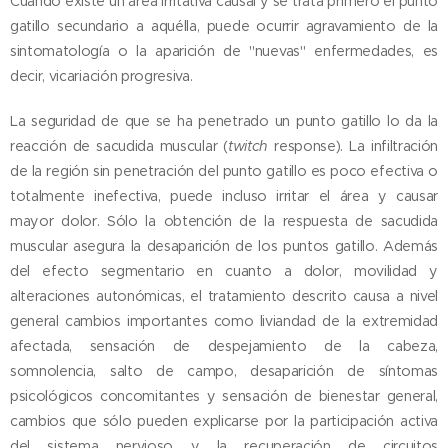
Cuando existe un área irritativa causal y se trata primero el punto
gatillo secundario a aquélla, puede ocurrir agravamiento de la
sintomatología o la aparición de "nuevas" enfermedades, es
decir, vicariación progresiva.
La seguridad de que se ha penetrado un punto gatillo lo da la
reacción de sacudida muscular (
twitch
response). La infiltración
de la región sin penetración del punto gatillo es poco efectiva o
totalmente inefectiva, puede incluso irritar el área y causar
mayor dolor. Sólo la obtención de la respuesta de sacudida
muscular asegura la desaparición de los puntos gatillo. Además
del efecto segmentario en cuanto a dolor, movilidad y
alteraciones autonómicas, el tratamiento descrito causa a nivel
general cambios importantes como liviandad de la extremidad
afectada, sensación de despejamiento de la cabeza,
somnolencia, salto de campo, desaparición de síntomas
psicológicos concomitantes y sensación de bienestar general,
cambios que sólo pueden explicarse por la participación activa
del sistema nervioso y la recuperación de circuitos