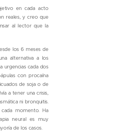
jetivo en cada acto
son reales, y creo que
sar al lector que la
s desde los 6 meses de
na alternativa a los
r a urgencias cada dos
́pulas con procaína
 licuados de soja o de
́a a tener una crisis,
mática ni bronquitis.
en cada momento. Ha
erapia neural es muy
oría de los casos.