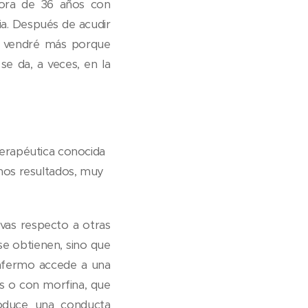
ora de 36 años con
a. Después de acudir
o vendré más porque
se da, a veces, en la
erapéutica conocida
enos resultados, muy
ivas respecto a otras
se obtienen, sino que
enfermo accede a una
es o con morfina, que
roduce una conducta