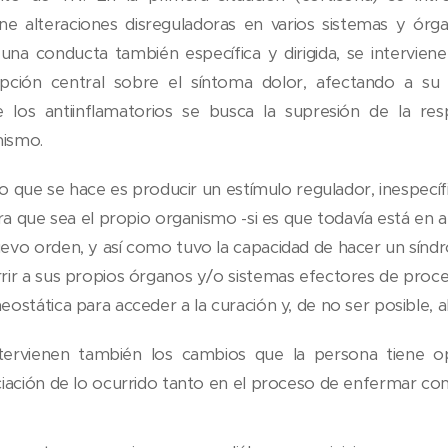
 alteraciones disreguladoras en varios sistemas y órg
una conducta también específica y dirigida, se intervien
pción central sobre el síntoma dolor, afectando a su
 los antiinflamatorios se busca la supresión de la resp
nismo.
lo que se hace es producir un estímulo regulador, inespecíf
ara que sea el propio organismo -si es que todavía está en 
vo orden, y así como tuvo la capacidad de hacer un sín
rir a sus propios órganos y/o sistemas efectores de proc
stática para acceder a la curación y, de no ser posible, al 
tervienen también los cambios que la persona tiene o
iación de lo ocurrido tanto en el proceso de enfermar co