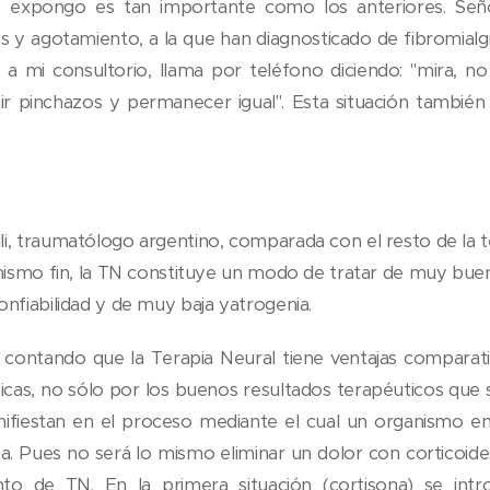
e expongo es tan importante como los anteriores. Señ
s y agotamiento, a la que han diagnosticado de fibromialgi
a mi consultorio, llama por teléfono diciendo: "mira, n
ir pinchazos y permanecer igual". Esta situación también 
i, traumatólogo argentino, comparada con el resto de la t
 mismo fin, la TN constituye un modo de tratar de muy bu
onfiabilidad y de muy baja yatrogenia.
e contando que la Terapia Neural tiene ventajas comparat
icas, no sólo por los buenos resultados terapéuticos que 
anifiestan en el proceso mediante el cual un organismo 
ca. Pues no será lo mismo eliminar un dolor con corticoid
to de TN. En la primera situación (cortisona) se int