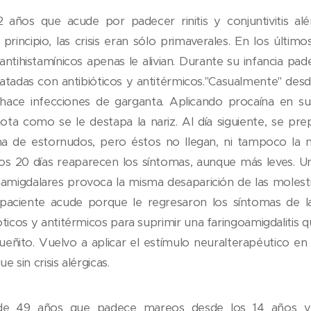
 años que acude por padecer rinitis y conjuntivitis ale
l principio, las crisis eran sólo primaverales. En los últim
s antihistamínicos apenas le alivian. Durante su infancia pad
tratadas con antibióticos y antitérmicos."Casualmente" des
o hace infecciones de garganta. Aplicando procaína en s
ota como se le destapa la nariz. Al día siguiente, se pre
na de estornudos, pero éstos no llegan, ni tampoco la m
os 20 días reaparecen los síntomas, aunque más leves. U
 amigdalares provoca la misma desaparición de las molesti
aciente acude porque le regresaron los síntomas de la
́ticos y antitérmicos para suprimir una faringoamigdalitis
ueñito. Vuelvo a aplicar el estímulo neuralterapéutico e
e sin crisis alérgicas.
e 49 años que padece mareos desde los 14 años y 