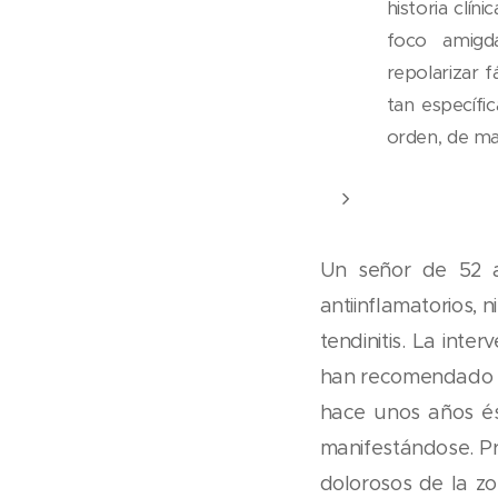
historia clí
foco amigda
repolarizar f
tan específ
orden, de may
Un señor de 52 
antiinflamatorios, n
tendinitis. La inte
han recomendado re
hace unos años é
manifestándose. Pr
dolorosos de la zo