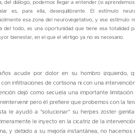
nica, del diálogo, podemos llegar a entender (si aprendem
lar es, para ella, desequilibrante. El estímulo neur
ácilmente esa zona del neurovegetativo, y ese estímulo r
ica del todo, es una oportunidad que tiene esa totalidad
or bienestar, en el que el vértigo ya no es necesario.
años acude por dolor en su hombro izquierdo, q
i con infiltraciones de cortisona ni con una intervenció
rvención dejó como secuela una importante limitación
intervenir pero él prefiere que probemos con la ter
sta le ayudó a "solucionar" su herpes zoster genita
imeramente le inyecto en la cicatriz de la intervenci
na, y debido a su mejoría instantánea, no hacemos 