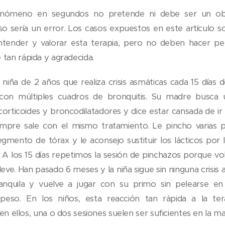
enómeno en segundos no pretende ni debe ser un ob
so sería un error. Los casos expuestos en este artículo 
ender y valorar esta terapia, pero no deben hacer pen
 tan rápida y agradecida.
niña de 2 años que realiza crisis asmáticas cada 15 día
con múltiples cuadros de bronquitis. Su madre busca u
, corticoides y broncodilatadores y dice estar cansada de i
mpre sale con el mismo tratamiento. Le pincho varias pa
gmento de tórax y le aconsejo sustituir los lácticos por
 A los 15 días repetimos la sesión de pinchazos porque volvi
eve. Han pasado 6 meses y la niña sigue sin ninguna crisis as
tranquila y vuelve a jugar con su primo sin pelearse 
eso. En los niños, esta reacción tan rápida a la t
en ellos, una o dos sesiones suelen ser suficientes en la may