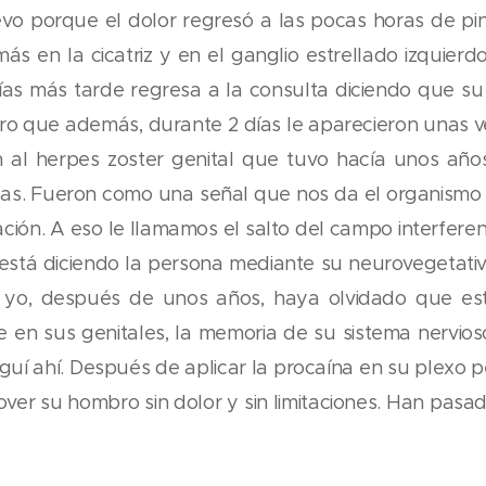
vo porque el dolor regresó a las pocas horas de pinc
ás en la cicatriz y en el ganglio estrellado izquierdo
ías más tarde regresa a la consulta diciendo que su 
ro que además, durante 2 días le aparecieron unas ve
 al herpes zoster genital que tuvo hacía unos años,
las. Fueron como una señal que nos da el organismo 
tación. A eso le llamamos el salto del campo interfer
stá diciendo la persona mediante su neurovegetativ
 yo, después de unos años, haya olvidado que est
nte en sus genitales, la memoria de su sistema nervios
seguí ahí. Después de aplicar la procaína en su plexo pé
er su hombro sin dolor y sin limitaciones. Han pasad