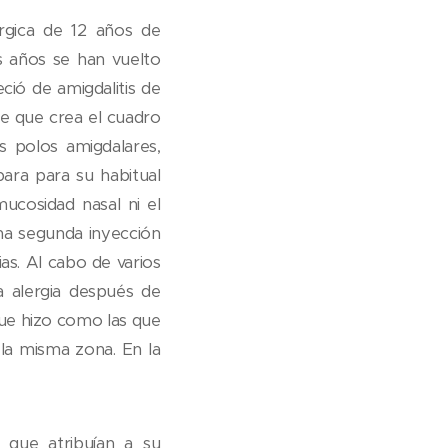
́rgica de 12 años de
os años se han vuelto
eció de amigdalitis de
de que crea el cuadro
us polos amigdalares,
para para su habitual
ucosidad nasal ni el
na segunda inyección
as. Al cabo de varios
 alergia después de
 que hizo como las que
n la misma zona. En la
que atribuían a su