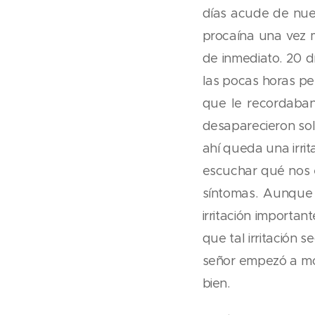
días acude de nue
procaína una vez m
de inmediato. 20 d
las pocas horas pe
que le recordaban
desaparecieron so
ahí queda una irri
escuchar qué nos e
síntomas. Aunque
irritación importa
que tal irritación 
señor empezó a mov
bien.