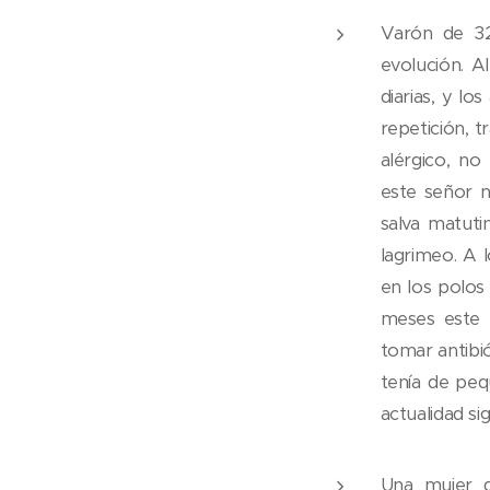
Varón de 32
evolución. A
diarias, y lo
repetición, 
alérgico, n
este señor n
salva matuti
lagrimeo. A l
en los polos
meses este p
tomar antibio
tenía de peq
actualidad sigu
Una mujer d