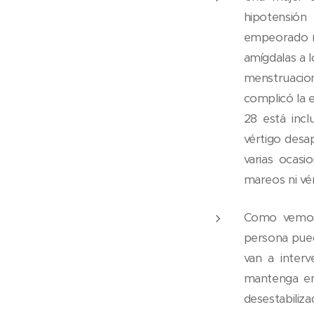
hipotensió
empeorado mu
amígdalas a 
menstruacio
complicó la 
28 está inc
vértigo des
varias ocasi
mareos ni vé
Como vemos,
persona pued
van a interv
mantenga en 
desestabiliza