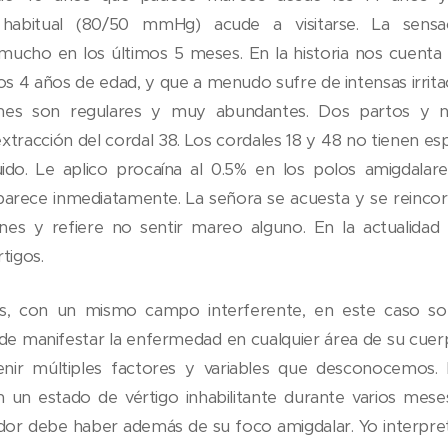
n habitual (80/50 mmHg) acude a visitarse. La sensac
cho en los últimos 5 meses. En la historia nos cuenta q
los 4 años de edad, y que a menudo sufre de intensas irrita
nes son regulares y muy abundantes. Dos partos y ni
extracción del cordal 38. Los cordales 18 y 48 no tienen es
luido. Le aplico procaína al 0.5% en los polos amigdalare
aparece inmediatamente. La señora se acuesta y se reincor
ones y refiere no sentir mareo alguno. En la actualidad 
rtigos.
 con un mismo campo interferente, en este caso son 
e manifestar la enfermedad en cualquier área de su cuer
enir múltiples factores y variables que desconocemos.
un estado de vértigo inhabilitante durante varios meses
dor debe haber además de su foco amigdalar. Yo interpreto