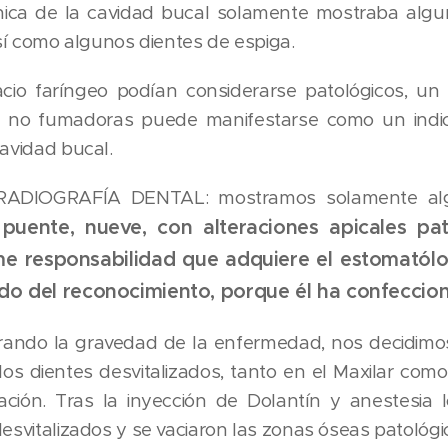
ínica de la cavidad bucal solamente mostraba alg
así como algunos dientes de espiga.
io faríngeo podían considerarse patológicos, un
 no fumadoras puede manifestarse como un indici
cavidad bucal.
ADIOGRAFÍA DENTAL: mostramos solamente al
puente, nueve, con alteraciones apicales pa
e responsabilidad que adquiere el estomató
ado del reconocimiento, porque él ha confeccio
ando la gravedad de la enfermedad, nos decidimo
los dientes desvitalizados, tanto en el Maxilar como 
ación. Tras la inyección de Dolantín y anestesia l
desvitalizados y se vaciaron las zonas óseas patológi