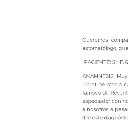
Queremos comparti
estomatólogo, que i
"PACIENTE: Sr. F. 
ANAMNESIS: Muy co
Lloret de Mar a c
famoso Dr. Revent
espectador con no
a nosotros a pesar
(De este diagnóst