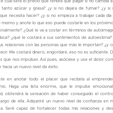
e cual será el precio que tendrá que pagar si no cambia ahor
 tanto azúcar y grasa? ¿y si no dejara de fumar? ¿y si
 que necesita hacer? ¿y si no empieza a trabajar cada dí
mismo y anote lo que eso puede costarle en los próximos 
onalmente? ¿Qué le va a costar en términos de autoimagen
física? ¿qué le costará a sus sentimientos de autoestim
 sus relaciones con las personas que más le importan? ¿y c
ecir: Me costará dinero, engordaré, eso no es suficiente
s que nos impulsan. Así pues, asóciese y use el dolor 
hacia un nuevo nivel de éxito.
iste en anotar todo el placer que recibiría al emprend
mo. Haga una lista enorme, que le impulse emociona
d, obtendrá la sensación de haber conseguido el contro
rgo de ella. Adquiriré un nuevo nivel de confianza en 
́sica. Seré capaz de fortalecer todas mis relaciones y de