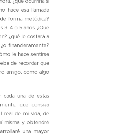
a. ¿qué ocurriría si
 no hace esa llamada
a de forma metódica?
3, 4 o 5 años. ¿Qué
? ¿qué le costará a
a? ¿o financieramente?
ómo le hace sentirse
. Debe de recordar que
como amigo, como algo
er cada una de estas
lmente, que consiga
l real de mi vida, de
mí misma y obtendré
sarrollaré una mayor