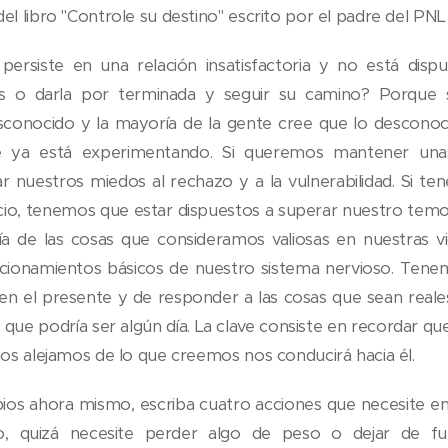
del libro "Controle su destino" escrito por el padre del PN
persiste en una relación insatisfactoria y no está disp
es o darla por terminada y seguir su camino? Porque
sconocido y la mayoría de la gente cree que lo desconoc
 ya está experimentando. Si queremos mantener unas r
nuestros miedos al rechazo y a la vulnerabilidad. Si ten
o, tenemos que estar dispuestos a superar nuestro temor
́a de las cosas que consideramos valiosas en nuestras vi
icionamientos básicos de nuestro sistema nervioso. Ten
a en el presente y de responder a las cosas que sean real
 que podría ser algún día. La clave consiste en recordar q
nos alejamos de lo que creemos nos conducirá hacia él.
os ahora mismo, escriba cuatro acciones que necesite e
, quizá necesite perder algo de peso o dejar de fum