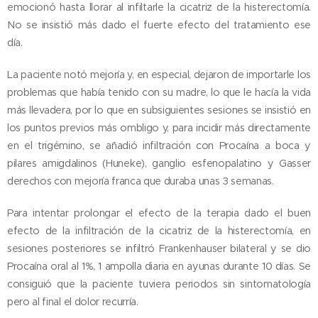
emocionó hasta llorar al infiltarle la cicatriz de la histerectomía.
No se insistió más dado el fuerte efecto del tratamiento ese
día.
La paciente notó mejoría y, en especial, dejaron de importarle los
problemas que había tenido con su madre, lo que le hacía la vida
más llevadera, por lo que en subsiguientes sesiones se insistió en
los puntos previos más ombligo y, para incidir más directamente
en el trigémino, se añadió infiltración con Procaína a boca y
pilares amigdalinos (Huneke), ganglio esfenopalatino y Gasser
derechos con mejoría franca que duraba unas 3 semanas.
Para intentar prolongar el efecto de la terapia dado el buen
efecto de la infiltración de la cicatriz de la histerectomía, en
sesiones posteriores se infiltró Frankenhauser bilateral y se dio
Procaína oral al 1%, 1 ampolla diaria en ayunas durante 10 días. Se
consiguió que la paciente tuviera periodos sin sintomatología
pero al final el dolor recurría.