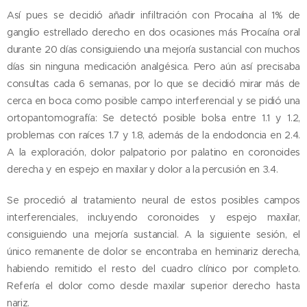
Así pues se decidió añadir infiltración con Procaína al 1% de
ganglio estrellado derecho en dos ocasiones más Procaína oral
durante 20 días consiguiendo una mejoría sustancial con muchos
días sin ninguna medicación analgésica. Pero aún así precisaba
consultas cada 6 semanas, por lo que se decidió mirar más de
cerca en boca como posible campo interferencial y se pidió una
ortopantomografía: Se detectó posible bolsa entre 1.1 y 1.2,
problemas con raíces 1.7 y 1.8, además de la endodoncia en 2.4.
A la exploración, dolor palpatorio por palatino en coronoides
derecha y en espejo en maxilar y dolor a la percusión en 3.4.
Se procedió al tratamiento neural de estos posibles campos
interferenciales, incluyendo coronoides y espejo maxilar,
consiguiendo una mejoría sustancial. A la siguiente sesión, el
único remanente de dolor se encontraba en heminariz derecha,
habiendo remitido el resto del cuadro clínico por completo.
Refería el dolor como desde maxilar superior derecho hasta
nariz.