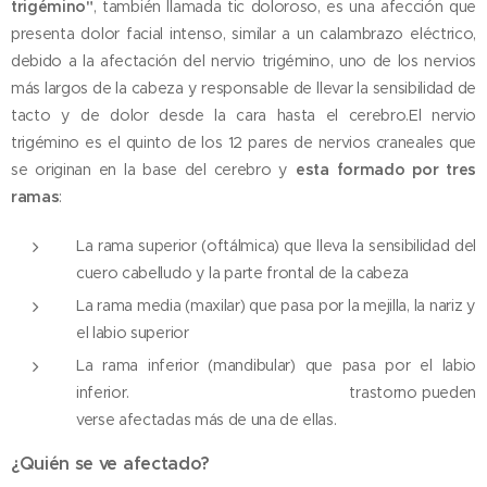
trigémino"
, también llamada tic doloroso, es una afección que
presenta dolor facial intenso, similar a un calambrazo eléctrico,
debido a la afectación del nervio trigémino, uno de los nervios
más largos de la cabeza y responsable de llevar la sensibilidad de
tacto y de dolor desde la cara hasta el cerebro.
El nervio
trigémino es el quinto de los 12 pares de nervios craneales que
se originan en la base del cerebro y
esta formado por tres
ramas
:
La rama superior (oftálmica) que lleva la sensibilidad del
cuero cabelludo y la parte frontal de la cabeza
La rama media (maxilar) que pasa por la mejilla, la nariz y
el labio superior
La rama inferior (mandibular) que pasa por el labio
inferior.
trastorno pueden
verse afectadas más de una de ellas.
¿Quién se ve afectado?