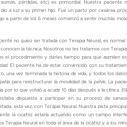
traumas, pérdidas, etc) es primordial. Nuestra paciente 
io a luz a su primer hijo. Fue un parto por cesárea p
rgo a partir de los 6 meses comenzó a sentir muchas molest
aciente no quiso ser tratada con Terapia Neural, es normal
conocen la técnica. Nosotros no les tratamos con Terapia 
es el procedimiento y darles tiempo para que asimilen es
dad. El paciente ha de estar convencido con su tratamie
o, una vez terminada la historia de vida, y todos los dato
atía para reestructurar la movilidad de la pelvis. La pacie
 por lo que volvió a acudir 10 días después a la clínica. El
estaba dispuesta a participar en su proceso de sanaci
tada, esta vez, con Terapia Neural. Nuestra pista principa
nte la cicatriz estaría actuando como un campo interf
s Terapia Neural en toda el área de la cicatriz y a los mi