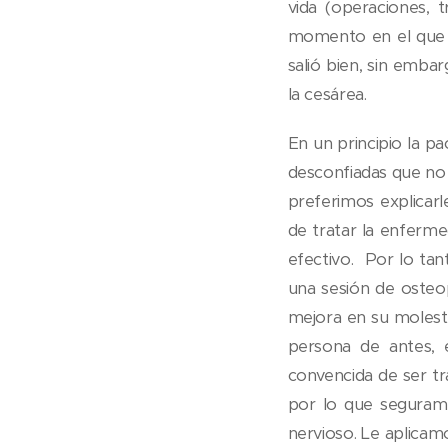
vida (operaciones, 
momento en el que d
salió bien, sin emba
la cesárea.
En un principio la p
desconfiadas que no 
preferimos explicarl
de tratar la enferme
efectivo. Por lo tant
una sesión de osteop
mejora en su molestia
persona de antes, 
convencida de ser tra
por lo que segurame
nervioso. Le aplicamo