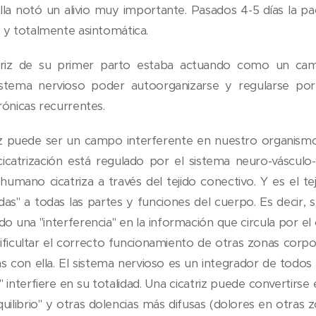
lla notó un alivio muy importante. Pasados 4-5 días la 
 y totalmente asintomática.
atriz de su primer parto estaba actuando como un cam
istema nervioso poder autoorganizarse y regularse por 
rónicas recurrentes.
iz puede ser un campo interferente en nuestro organis
catrización está regulado por el sistema neuro-vásculo-
humano cicatriza a través del tejido conectivo. Y es el te
s" a todas las partes y funciones del cuerpo. Es decir, se
do una "interferencia" en la información que circula por e
ificultar el correcto funcionamiento de otras zonas corpor
s con ella. El sistema nervioso es un integrador de todos 
n" interfiere en su totalidad. Una cicatriz puede convertirse 
uilibrio" y otras dolencias más difusas (dolores en otras 