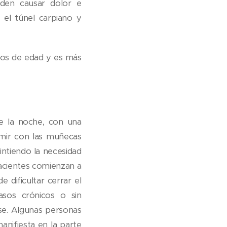
eden causar dolor e
 el túnel carpiano y
ños de edad y es más
 la noche, con una
rmir con las muñecas
ntiendo la necesidad
pacientes comienzan a
 dificultar cerrar el
asos crónicos o sin
rse. Algunas personas
manifiesta en la parte