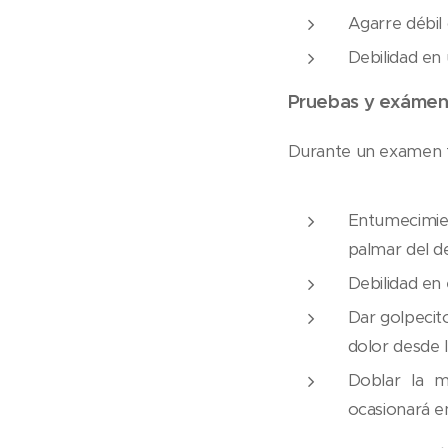
Agarre débil 
Debilidad en
Pruebas y exáme
Durante un examen f
Entumecimient
palmar del d
Debilidad en 
Dar golpecit
dolor desde 
Doblar la 
ocasionará e