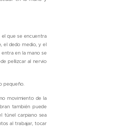
 el que se encuentra
e, el dedo medio, y el
o entra en la mano se
e pellizcar al nervio
no pequeño.
smo movimiento de la
ibran también puede
l túnel carpiano sea
os al trabajar, tocar