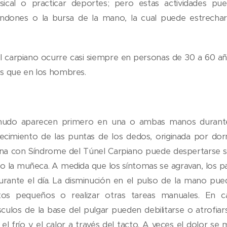
ical o practicar deportes; pero estas actividades pu
ndones o la bursa de la mano, la cual puede estrechar
el carpiano ocurre casi siempre en personas de 30 a 60 a
s que en los hombres.
nudo aparecen primero en una o ambas manos durante
cimiento de las puntas de los dedos, originada por do
na con Síndrome del Túnel Carpiano puede despertarse si
 o la muñeca. A medida que los síntomas se agravan, los 
urante el día. La disminución en el pulso de la mano puede
tos pequeños o realizar otras tareas manuales. En c
culos de la base del pulgar pueden debilitarse o atrofia
el frío y el calor a través del tacto. A veces el dolor se 