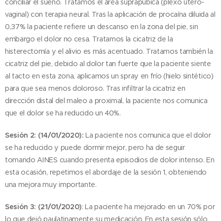
conciliar el sueño. Tratamos el área suprapubica (plexo útero-
vaginal) con terapia neural. Tras la aplicación de procaína diluida al
0,37% la paciente refiere un descanso en la zona del pie, sin
embargo el dolor no cesa. Tratamos la cicatriz de la
histerectomía y el alivio es más acentuado. Tratamos también la
cicatriz del pie, debido al dolor tan fuerte que la paciente siente
al tacto en esta zona, aplicamos un spray en frío (hielo sintético)
para que sea menos doloroso. Tras infiltrar la cicatriz en
dirección distal del maleo a proximal, la paciente nos comunica
que el dolor se ha reducido un 40%.
Sesión 2: (14/01/2020):
La paciente nos comunica que el dolor
se ha reducido y puede dormir mejor, pero ha de seguir
tomando AINES cuando presenta episodios de dolor intenso. En
esta ocasión, repetimos el abordaje de la sesión 1, obteniendo
una mejora muy importante.
Sesión 3: (21/01/2020)
: La paciente ha mejorado en un 70% por
lo que dejó paulatinamente su medicación. En esta sesión sólo