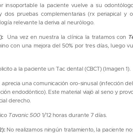
lor insoportable la paciente vuelve a su odontólogo,
l y dos pruebas complementarias (rx periapical y o
ogía relevante la deriva al neurólogo.
2):
Una vez en nuestra la clínica la tratamos con
T
mino con una mejora del 50% por tres días, luego vu
licito a la paciente un Tac dental (CBCT) (Imagen 1).
e aprecia una comunicación oro-sinusal (infección d
ción endodóntico). Este material viajó al seno y prov
cial derecho.
ico
Tavanic 500
1/12 horas durante 7 días.
2):
No realizamos ningún tratamiento, la paciente n