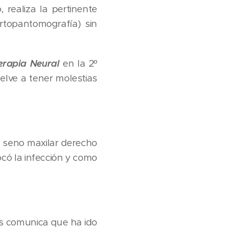
 realiza la pertinente
rtopantomografía) sin
erapia Neural
en la 2º
elve a tener molestias
el seno maxilar derecho
ocó la infección y como
os comunica que ha ido