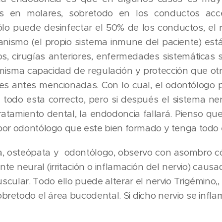
es en molares, sobretodo en los conductos acc
sólo puede desinfectar el 50% de los conductos, el r
anismo (el propio sistema inmune del paciente) est
s, cirugías anteriores, enfermedades sistemáticas 
 misma capacidad de regulación y protección que ot
nes antes mencionadas. Con lo cual, el odontólogo p
todo esta correcto, pero si después el sistema ne
tamiento dental, la endodoncia fallará. Pienso qu
por odontólogo que este bien formado y tenga todo e
 osteópata y odontólogo, observo con asombro c
e neural (irritación o inflamación del nervio) causa
scular. Todo ello puede alterar el nervio Trigémino,,
bretodo el área bucodental. Si dicho nervio se infl