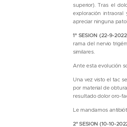
superior). Tras el do
exploración intraora
apreciar ninguna patol
1º SESION (22-9-202
rama del nervio trigé
similares.
Ante esta evolución so
Una vez visto el tac s
por material de obtura
resultado dolor oro-fa
Le mandamos antibiót
2º SESION (10-10-202