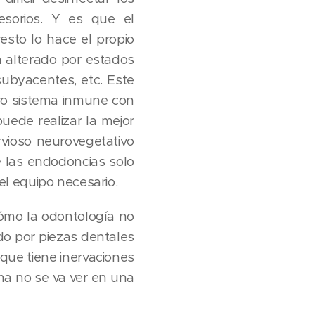
esorios. Y es que el
esto lo hace el propio
á alterado por estados
subyacentes, etc. Este
ro sistema inmune con
uede realizar la mejor
rvioso neurovegetativo
e las endodoncias solo
l equipo necesario.
ómo la odontología no
do por piezas dentales
 que tiene inervaciones
ama no se va ver en una