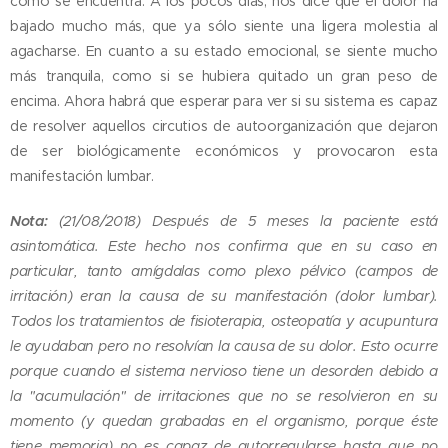
cómo se encuentra. A los pocos días, nos dice que el dolor ha
bajado mucho más, que ya sólo siente una ligera molestia al
agacharse. En cuanto a su estado emocional, se siente mucho
más tranquila, como si se hubiera quitado un gran peso de
encima. Ahora habrá que esperar para ver si su sistema es capaz
de resolver aquellos circutios de autoorganización que dejaron
de ser biológicamente económicos y provocaron esta
manifestación lumbar.
Nota:
(21/08/2018) Después de 5 meses la paciente está
asintomática. Este hecho nos confirma que en su caso en
particular, tanto amígdalas como plexo pélvico (campos de
irritación) eran la causa de su manifestación (dolor lumbar).
Todos los tratamientos de fisioterapia, osteopatía y acupuntura
le ayudaban pero no resolvían la causa de su dolor. Esto ocurre
porque cuando el sistema nervioso tiene un desorden debido a
la "acumulación" de irritaciones que no se resolvieron en su
momento (y quedan grabadas en el organismo, porque éste
tiene memoria) no es capaz de autorregularse hasta que no