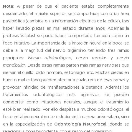
Nota
: A pesar de que el paciente estaba completamente
desdentado, el maxilar superior se comportaba como un área
parabiótica (cambios en la información eléctrica de la célula), tras
haber llevado piezas en mal estado durante años. Además la
prótesis Valplast se pudo haber comportado también como un
foco irritativo. La importancia de la irritación neural en la boca, se
debe a la magnitud del nervio trigémino teniendo tres ramas
principales:
Nervio oftalmológico
,
nervio maxilar
y
nervio
mandibular
. Desde estas ramas parten más ramas nerviosas que
inervan el cuello, oído, hombro, estómago, etc. Muchas piezas en
buen o mal estado pueden afectar a cualquiera de esas ramas y
provocar infinidad de manifestaciones a distancia. Además los
tratamientos odontológicos más agresivos se pueden
comportar como irritaciones neurales, aunque el tratamiento
esté bien realizado. Por ello despista a muchos odontólogos, el
foco irritativo neural no se estudia en la carrera universitaria, sino
en la especialización de
Odontología Neurofocal
, donde se
relaciona la zona bucodental con el resto del organismo.