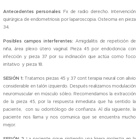
Antecedentes personales
: Fx de radio derecho. Intervención
quirúrgica de endometriosis por laparoscopia. Osteoma en pieza
34.
Posibles campos interferentes:
Amigdalitis de repetición de
niña, área plexo útero vaginal. Pieza 45 por endodoncia con
infección y pieza 37 por su inclinación que actúa como foco
irritativo y pieza 18.
SESIÓN 1:
Tratamos piezas 45 y 37 cont terapia neural con alivio
considerable en talón izquierdo. Después realizamos modulación
neuromuscular en músculo sóleo. Recomendamos la extracción
de la pieza 45, por la respuesta inmediata que ha sentido la
paciente, con su odontólogo de confianza. Al día siguiente, la
paciente nos llama y nos comunica que se encuentra mucho
mejor.
SESIÓN 2
: La paciente sigue sintiendo una ligera molestia en la