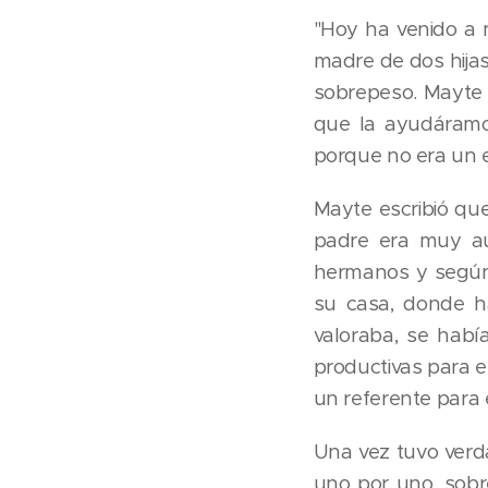
"Hoy ha venido a 
madre de dos hijas
sobrepeso. Mayte t
que la ayudáram
porque no era un e
Mayte escribió qu
padre era muy au
hermanos y según 
su casa, donde h
valoraba, se habi
productivas para el
un referente para 
Una vez tuvo verda
uno por uno, sobre