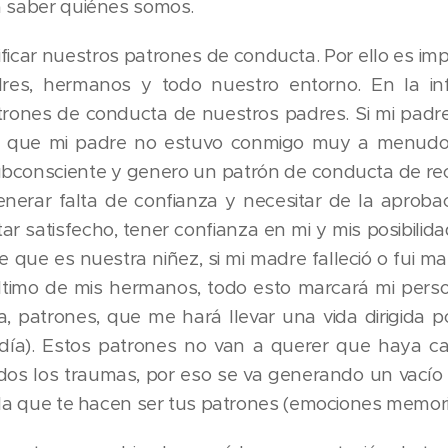
a saber quiénes somos.
icar nuestros patrones de conducta. Por ello es impor
res, hermanos y todo nuestro entorno. En la in
trones de conducta de nuestros padres. Si mi padr
to que mi padre no estuvo conmigo muy a menudo, 
bconsciente y genero un patrón de conducta de r
erar falta de confianza y necesitar de la aprobaci
r satisfecho, tener confianza en mi y mis posibilida
 que es nuestra niñez, si mi madre falleció o fui m
último de mis hermanos, todo esto marcará mi perso
, patrones, que me hará llevar una vida dirigida 
día). Estos patrones no van a querer que haya c
odos los traumas, por eso se va generando un vací
 la que te hacen ser tus patrones (emociones memor