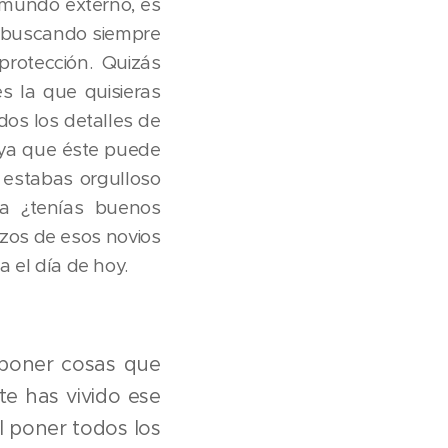
u mundo externo, es
ás buscando siempre
rotección. Quizás
es la que quisieras
odos los detalles de
(ya que éste puede
i estabas orgulloso
a ¿tenías buenos
azos de esos novios
 el día de hoy.
s poner cosas que
te has vivido ese
al poner todos los