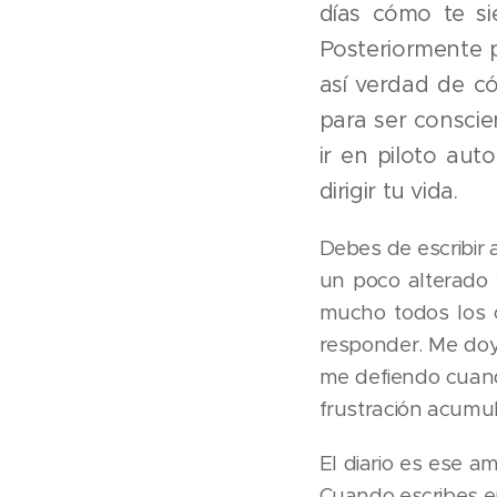
días cómo te s
Posteriormente p
así verdad de c
para ser conscien
ir en piloto aut
dirigir tu vida.
Debes de escribir a
un poco alterado 
mucho todos los 
responder. Me doy
me defiendo cuando 
frustración acumu
El diario es ese a
Cuando escribes en