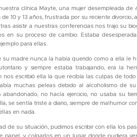
nuestra clínica Mayte, una mujer desempleada de 4
 de 10 y 13 años, frustrada por su reciente divorcio,
ras asistir a nuestras conferencias nos trajo su biogr
os en su proceso de cambio. Estaba desesperada 
jemplo para ellas.
e su madre nunca la había querido como a ella le 
toritario y siempre estaba trabajando, era la h
nos escribió ella la que recibía las culpas de todo
abía muchas peleas debido al alcoholismo de su 
́a abandonado, no hacía ejercicio, no usaba su tie
la, se sentía triste a diario, siempre de malhumor con
ellas en nada.
d de su situación, pudimos escribir con ella los pas
 papel, y colgarlos en un lugar donde pudiera verl