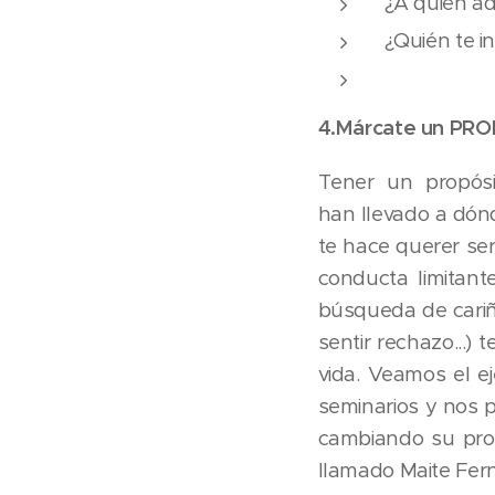
¿A quién a
¿Quién te i
4.Márcate un PROP
Tener un propós
han llevado a dónd
te hace querer ser
conducta limitant
búsqueda de carin
sentir rechazo...) 
vida. Veamos el e
seminarios y nos p
cambiando su prop
llamado Maite Fer