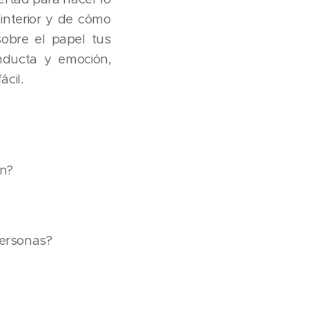
interior y de cómo
sobre el papel tus
ducta y emoción,
́cil.
en?
personas?