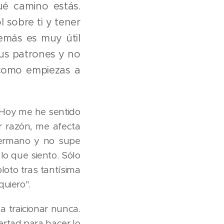
é camino estás.
 sobre ti y tener
más es muy útil
 tus patrones y no
́ como empiezas a
, "Hoy me he sentido
 razón, me afecta
hermano y no supe
 que siento. Sólo
loto tras tantísima
quiero".
a traicionar nunca.
ertad para hacer lo