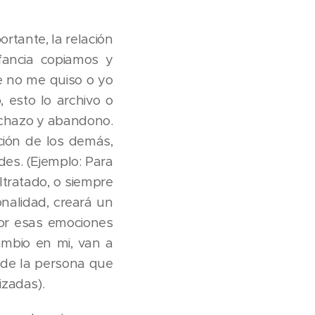
tante, la relación
fancia copiamos y
e no me quiso o yo
esto lo archivo o
echazo y abandono.
ón de los demás,
des. (Ejemplo: Para
altratado, o siempre
nalidad, creará un
por esas emociones
ambio en mi, van a
o de la persona que
izadas).