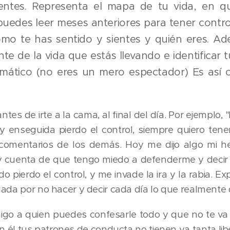
ientes. Representa el mapa de tu vida, en qu
uedes leer meses anteriores para tener control
ómo te has sentido y sientes y quién eres. Ade
te de la vida que estás llevando e identificar
omático (no eres un mero espectador) Es asi
ntes de irte a la cama, al final del día. Por ejemplo
y enseguida pierdo el control, siempre quiero tener
comentarios de los demás. Hoy me dijo algo mi 
 cuenta de que tengo miedo a defenderme y decir lo
pierdo el control, y me invade la ira y la rabia. Exp
lada por no hacer y decir cada día lo que realmente 
migo a quien puedes confesarle todo y que no te va 
 él tus patrones de conducta no tienen ya tanta lib