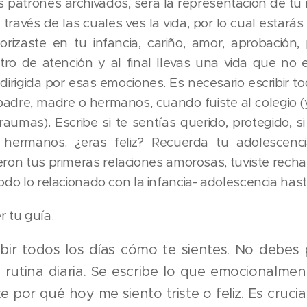
s patrones archivados, será la representación de t
 través de las cuales ves la vida, por lo cual estar
zaste en tu infancia, cariño, amor, aprobación, p
tro de atención y al final llevas una vida que no 
á dirigida por esas emociones. Es necesario escribir t
u padre, madre o hermanos, cuando fuiste al colegio 
umas). Escribe si te sentías querido, protegido, s
hermanos. ¿eras feliz? Recuerda tu adolescenci
ron tus primeras relaciones amorosas, tuviste rech
odo lo relacionado con la infancia- adolescencia hasta
 tu guía.
ibir todos los días cómo te sientes. No debe
rutina diaria. Se escribe lo que emocionalmen
e por qué hoy me siento triste o feliz. Es cruci